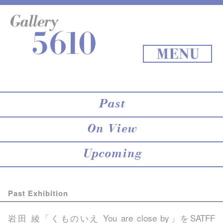
About 5610
online store
Exhibition
Staff Blog
Archives
Map
Back to Top
MENU
Past
On View
Upcoming
Past Exhibition
岩田 綾「くものいえ You are close by」を
SATFF